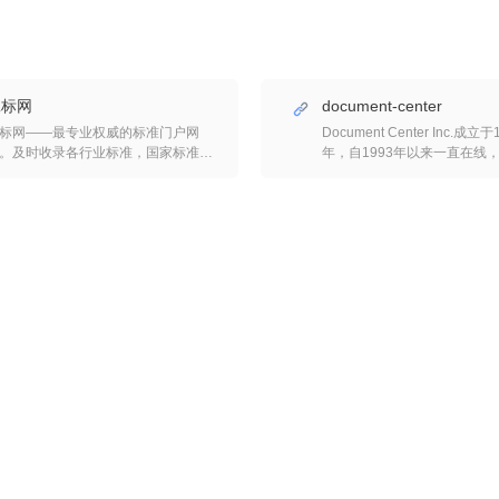
工标网
document-center
标网——最专业权威的标准门户网
Document Center Inc.成立于
。及时收录各行业标准，国家标准，
年，自1993年以来一直在线
外标准等资讯、公告、及标准更替信
和销售来自世界各地的一系列
，与搜索完美结合，及时为企业提供
府标准，为您提供满足您的规
种标准化信息服务，并为用户提供最
需求的完整外包解决方案。 行业标准
单便捷的网上购买服务。查标准，上
行业组织的标准，规范和技术
标网。
我们与AAMI，ANSI，ASTM
ASME，BSI，DIN，IEC，IE
ISO，JEDEC，SAE，TAPPI
TechAmerica，UL以及许
有经销商协议。我们还拥有大
藏，包括AWS，NFPA，NEMA
等。并且不要忘记要求电子交
用于我们销售的大多数标准。
查看我们 的SDO （标准制定组织）列
表。 军事规格和标准 有100％的DOD
规格和标准收集索引。有100％
联邦规范和标准。DESC图纸，
CID，来自许多联邦机构的文