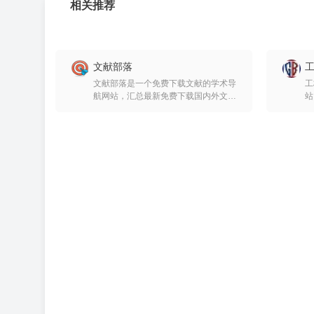
相关推荐
文献部落
文献部落是一个免费下载文献的学术导
工
航网站，汇总最新免费下载国内外文献
站
的网站，为广大研究生提供最便捷的文
国
献下载方法
息
各
简
工