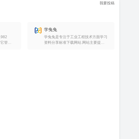
我要投稿
学兔兔
1982
学兔兔是专注于工业工程技术方面学习
，它管理
资料分享标准下载网站.网站主要提供
行业和政
国家标准,行业标准规范下载,机械,建筑,
范和标准
石油,化工,电力等行业的机械CAD图
纸、建筑模型以及相关的论文技术资料
出版物。
标准分享网站! 标准分享网,免费标准下
，
载,标准网,化工标准,建筑标准,食品标
EE，
准,国家标准网,行业标准,机械论文,建筑
，
论文,化工论文,图纸下载,cad图纸,机械
多其他公司
图纸,建筑图纸,3d模型
量标准馆
，IPC
付，这适
您也可以
的GSA
DID，
件，DOD