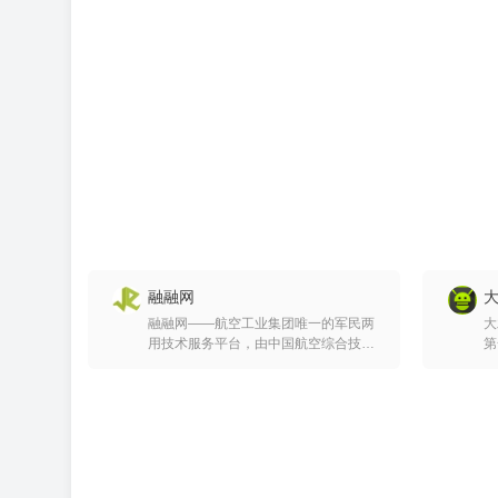
融融网
融融网——航空工业集团唯一的军民两
大
用技术服务平台，由中国航空综合技术
第
研究所主办。融融网以互联网平台为载
S
体，集成链接军民两用技术多方主体，
载
打破原有信息壁垒，实现多维共生。采
请
用产业互联网的模式，解决企业间信息
备
流、产业链、供需链中的通用问题，以
捷
高端装备制造业为切入点，提升产业生
产效率。现已上线六大子频道：融融标