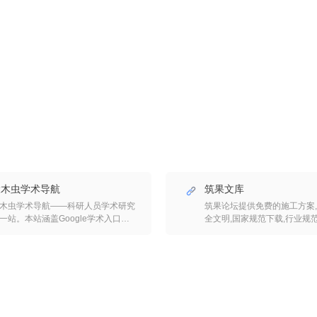
大木虫学术导航
筑果文库
木虫学术导航——科研人员学术研究
筑果论坛提供免费的施工方案,
一站。本站涵盖Google学术入口，
全文明,国家规范下载,行业规
ci-hub最新网址，国内外免费文献下
工程施工方案,雨季施工方案,安
入口，科研工具、专利标准、基金申
模板,国家行业标准,建筑行业标
、期刊信息，科研成果等科研人员必
下载,国家规范
良站，为广大科研人员提供最简单便
的科研学术上网导航服务。