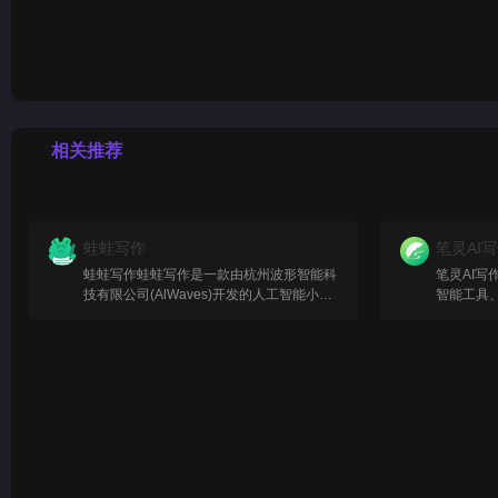
相关推荐
蛙蛙写作
笔灵AI
蛙蛙写作蛙蛙写作是一款由杭州波形智能科
笔灵AI写
技有限公司(AlWaves)开发的人工智能小说
智能工具
和内容写作助手，致力于帮助作者提高写作
效率和创作质量。这款工具利用先进的Al技
术，为用户提供了一系列写作辅助功能，使
得创作过程更加便捷和高效。蛙蛙写作的目
标是让内容创作变得更加简单，无论是专业
作家、自媒体运营者还是普通爱好者，都能
通过这款工具快速产出高质量的作品。蛙蛙
写作的主要功能AI生成内容：用户只需提供
故事的基本元素，如书名、视角、故事类型
和节点梗概，蛙蛙写作就能自动生成故事大