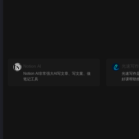
Notion Al
光速写作
Notion Al非常强大AI写文章、写文案、做
光速写作
笔记工具
好课帮助
学生和职
章、段落
用户只需
作便能根
制内容，
论文等多