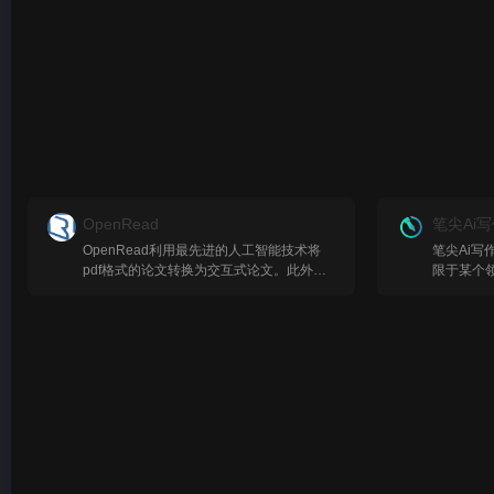
OpenRead
笔尖Ai
OpenRead利用最先进的人工智能技术将
笔尖Ai写
pdf格式的论文转换为交互式论文。此外，
限于某个领
它还使用人工智能算法来生成分段摘要和全
景，10
文摘要，用户无需阅读整篇论文就能快速理
需要修改
解其主要概念。此外，OpenRead允许用户
得，我们都
向论文提问，而不必费力去阅读整篇论文。
文档续写:
除了这些功能，OpenRead还拥有一只名
枯竭。 对
为“燕麦”的人工智能助手，可以帮助用户完
续写、修改、扩
成数据分析和其他重复性任务，还可以回答
用场景: 
任何研究相关的问题，是贾维斯
本写作、
(J.A.R.V.I.S.)的现实版。
作、论文
提供文案
违法等行为