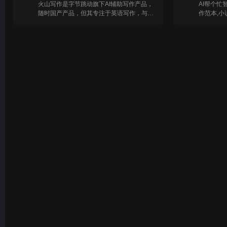
火山写作是字节跳动旗下AI辅助写作产品，
AI帮个忙
随时国产产品，但其专注于英语写作，与
作范本,小
Grammarly产品功能类似。
广告,ai
作,狗屁不
写作技巧,
案,茶叶广
案,自媒体
音,微信公
文字工作者
告,期末论
生,简历,
合同,律师
新,批量生
书笔记标题
SEO优化
台,头条号
小编,pdf
转文字,图
字,语音输
闻报道,采
狗屁不通,
写作,毛概
程论文,写
留学生,学中
的,gram