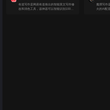
有道写作是网易有道推出的智能英文写作修
魔撰写作
改和润色工具，该神器可以智能识别100多
火的AI配
种错误类型，包括词组搭配、时态、主谓宾
作助手，
搭配等。用户可以在Web端、移动端、
写文风、
Windows客户端以及Word中使用有道写作
搜索字词
产品。有道写作的产品亮点权威的批改体
能。通过
系，以确保语法的准确性、语言风格的得体
力，激发
性、造句的多样性和句意的清晰度。基于国
魔撰写作
人的英语写作习惯，面向国人的母语级润
容，输入
色，支持中英双语写作，助力文章一气呵
步即可生
成。支持手写文章，拍照上传。有道写作结
景，可帮
合有道词典APP，手写英文习作拍照上传，
商业分析
图片转文字，快速批改。支持多场景写作。
润色智能
批改体系覆盖小初高、四六级、考研、雅
润色、改
思、托福、学术论文等多种写作类型，为你
精准音视
提供全面指导。
件或在线
内置丰富
视频脚本