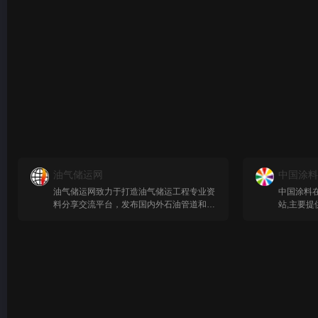
油气储运网
中国涂料
油气储运网致力于打造油气储运工程专业资
中国涂料
料分享交流平台，发布国内外石油管道和天
站,主要提
然气管道的石油新闻资讯，分享油气储运工
料,水性涂
程的课件试题和视频教程，搜集输油管道输
料品牌,涂
气管道的项目文件和图纸图集，提供石油天
涂料化工
然气管道输送的石油标准、石油软件、在线
159866
计算程序等各种工程资料，为油气储运工程
线,coati
人士创建一个石油管道和天然气管道的行业
防水涂料,
门户网站！
国涂料网,
地面涂料,