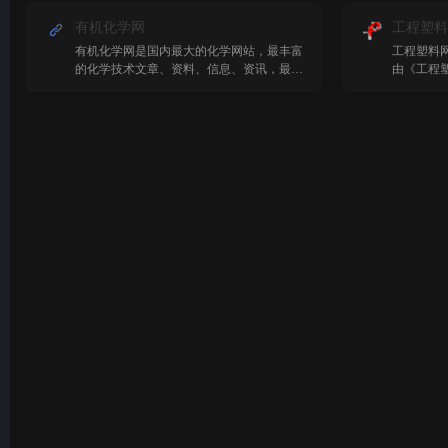
有机化学网
工程塑料
有机化学网是国内最大的化学网站，最丰富
工程塑料
的化学技术文章、资料、信息、资讯，最全
由《工程
面的有机化合物库，最权威的化学品供求平
料应用》
台，最高端的人才招聘求职，人气最旺的有
量的行业
机化学论坛！
近。本网
供各种塑
供技术资
提供技术
塑料行业
发展。