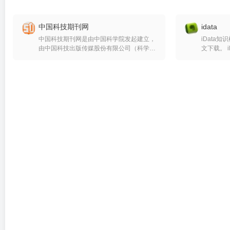
中国科技期刊网
idata
中国科技期刊网是由中国科学院发起建立，
iData
由中国科技出版传媒股份有限公司（科学出
文下载。 iD
版社）启动实施的以中国最优质科技期刊为
版,iData
核心内容资源的开放式知识服务平台。学科
图书馆,iDa
涵盖数学、物理学、天文学、化学、生命科
论文,iDat
学、地球科学、信息科学、材料科学、医
纸,iData
学、农学等全部自然科学领域。平台致力于
利,iData
向海内外普通读者及机构用户提供集知识发
规,iData古
现和知识获取为一体的智能化知识服务产
图片搜索,i
品。同时，平台也向科技出版工作者提供投
审稿、生产、加工、发布、经营、营销等出
版环节的一站式集成管理工具，以推动我国
科技期刊的进一步发展。