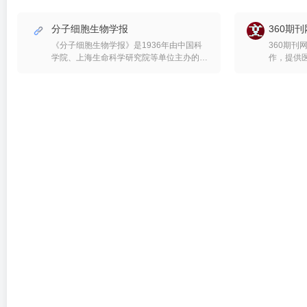
分子细胞生物学报
360期刊
《分子细胞生物学报》是1936年由中国科
360期刊
学院、上海生命科学研究院等单位主办的期
作，提供
刊。 本刊为专业学术性刊物。 英文期刊名
等服务，期
JOURNAL OF MOLECULAR CELL
核心、统
BIOLOGY 本刊创刊于1936年,创刊名《中
省级等医
国实验生物学杂志》,1954年更名为《实验
生物学报》,具有悠久的历史,2006年起更名
为《分子细胞生物学报》。现由中国科学院
上海生命科学研究院生物化学与细胞生物学
研究所和中国细胞生物学学会共同主办,主
要刊登分子细胞生物学领域,包括细胞生物
学、发育生物学、生殖生物学、肿瘤生物学
和免疫生物学等方面的创新性研究论文、研
究简报和特约综述等,为中国自然科学核心
期刊之一。在国际上入选美国CA、IM和
MEDLINE,享有一定声誉。 为了更好地满足
中国分子细胞生物学领域广大科技工作者科
研成果国际交流的需要、进一步促进中国分
子细胞生物学的学科发展，《分子细胞生物
学报》拟于2008年起改以全英文出版，英
文刊名为
JournalofMolecularCellBiology（JMCB）。