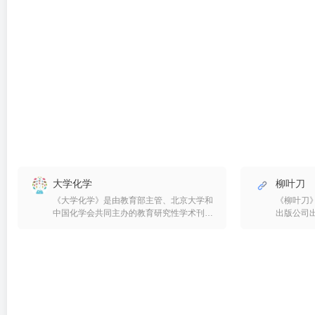
大学化学
柳叶刀
《大学化学》是由教育部主管、北京大学和
《柳叶刀》是
中国化学会共同主办的教育研究性学术刊
出版公司
物。1986年创刊，2016年1月起改为月刊
唯尔（Ree
出版。以促进深化大学化学教育改革为宗
1823年由
旨，为提高我国化学教学水平服务。读者对
所创刊，
象为高等学校化学教师、研究生、本科生、
刀”（La
中学化学教师、对化学有浓厚兴趣的中学
而“Lanc
生，以及化学教育领域的各级管理人员和其
思，借此
他岗位上的化学工作者。现已被中国期刊网
明窗”（to 
全文数据库、万方数据库、台湾华艺数据
全世界所