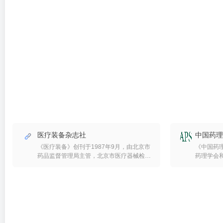
医疗装备杂志社
中国药理
《医疗装备》创刊于1987年9月，由北京市
《中国药理
药品监督管理局主管，北京市医疗器械检验
药理学会
所（国家食品药品监督管理局北京医疗器械
国科协主管
质量监督检验中心）主办；邮发代号为2-
出版的国际性刊
965，全国统一刊号为CN11-2217/R，国际
Sinica)
刊号为ISSN1002-2376。 办刊宗旨：一直
司合作出
以医疗器械监督管理和技术交流为主题，并
学核心期
秉承创刊初始由国家卫生部原部长陈敏章亲
内带头刊
笔题写的“沟通信息、促进交流、为医疗装
著名药理