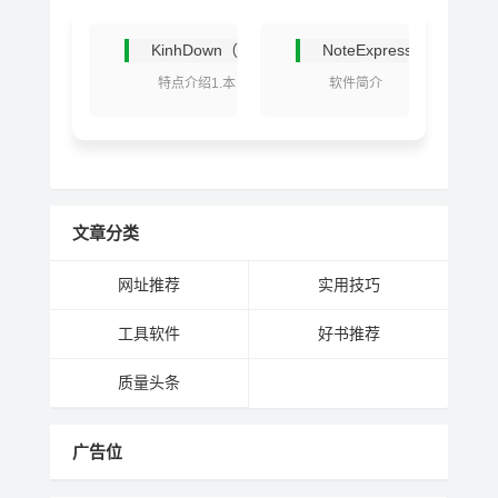
KinhDown（加速！永无止境）2.1.77 （ BDpan免安
NoteExpress 中文版
特点介绍1.本
软件简介
软件永久免费，如
NoteExpress 是北
发现倒卖，请立即
京爱琴海软件公司
退款差评！不要相
开发的一款专业级
信卖家所说的辛苦
别的文献检索与管
费！...
理系统，其核心功
能涵盖"知识...
文章分类
网址推荐
实用技巧
工具软件
好书推荐
质量头条
广告位