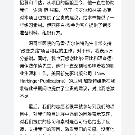
招募和评估，从项目的酝酿至今，他一直在协助
我们。谢莉·范·埃滕、马丁·卡罗尔和林塞·杰克
对本项目也提供了宝贵的建议，给本书提供了一
些练习素材。伊丽莎白·埃金为客户提供了诸多
准备材料，组织有方。
温哥华医院的马雷·吉尔伯特先生非常支持
“改变之路”项目和我的工作，对于他，我表示万
分感谢。同时，我也要感谢比尔·纽比和理查德·
诺伊费尔德先生，他们一直深刻地影响着我的职
业生涯和工作。美国新先驱出版公司（New
Harbinger Publications）的珏利·加斯特维斯在我
准备此书期间也提供了宝贵的建议，对此我感激
不尽。
最后，我们的志愿者很早就参与到我们的项
目中，对我们项目进展中遇到的困难表示宽容，
对我们提供的练习和素材是否可行也给出了反
馈，支持我们的项目，激发我们的灵感。没有他