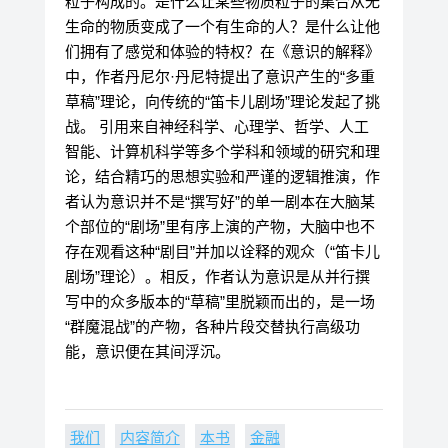
粒子构成的。是什么让某些物质粒子的集合从无
生命的物质变成了一个有生命的人？是什么让他
们拥有了感觉和体验的特权？在《意识的解释》
中，作者丹尼尔·丹尼特提出了意识产生的“多重
草稿”理论，向传统的“笛卡儿剧场”理论发起了挑
战。 引用来自神经科学、心理学、哲学、人工
智能、计算机科学等多个学科和领域的研究和理
论，结合精巧的思想实验和严谨的逻辑推演，作
者认为意识并不是“撰写好”的单一剧本在大脑某
个部位的“剧场”里有序上演的产物，大脑中也不
存在观看这种“剧目”并加以诠释的观众（“笛卡儿
剧场”理论）。相反，作者认为意识是从并行撰
写中的众多版本的“草稿”里脱颖而出的，是一场
“群魔混战”的产物，各种片段交替执行高级功
能，意识便在其间浮沉。
我们
内容简介
本书
金融