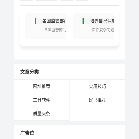
各国监管部门网址汇总
培养自己深度思考习惯的
各国监管部门
面临复杂问题
网址大全，基本涵
现象，如何分阶
盖大部分国家，
段，有序地进行抽
转，若有需要，供
丝剥茧？如何重点
大家下载参考。
突出，主题鲜明的
l U.S...
表达清楚你的观
点、结论？如...
文章分类
网址推荐
实用技巧
工具软件
好书推荐
质量头条
广告位