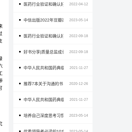
医药行业验证和确认好书推荐
2022-04-12
中信出版2022年豆瓣高分推荐-经管系列
2023-05-14
来
过
医药行业验证和确认好书推荐
2022-09-18
支
好书分享|质量总监成长记
2022-09-18
绿
六
中华人民共和国药典临床用药须知
2021-11-27
工
带
推荐7本关于沟通的书
2020-12-26
可
中华人民共和国药典临床用药须知 化学药和生物制品卷 201
2021-11-27
培养自己深度思考习惯的7本好书
2023-05-14
究
、
优秀领导者必读的10本管理学书籍
2023-05-14