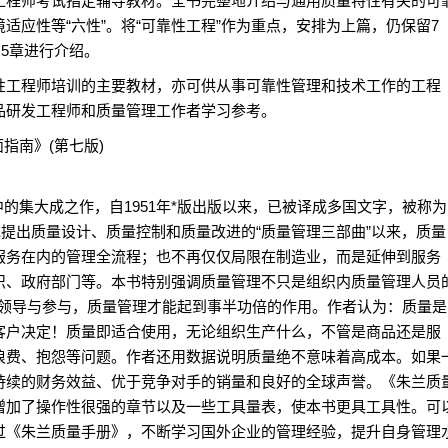
工程师考试指定辅导教材。全书完整地介绍与通用质量特性有关的可
适应性等“六性”。将“可靠性工程”作为重点，安排为上篇，仍保留7
为5章进行介绍。
工程师培训的主要教材，亦可供从事可靠性管理和技术工作的工程
品研发工程师和质量管理工作者学习参考。
指南》(第七版)
集大成之作，自1951年*版出版以来，已被译成多国文字，被称为
地提出质量设计、质量控制和质量改进的“质量管理三部曲”以来，质量
服务在内的管理全流程；也不再仅仅局限在制造业，而是延伸到服务
织、政府部门等。本书特别强调质量管理不只是组织内质量管理人员
的领导与参与，质量管理才能起到事半功倍的作用。作者认为：质量是
客户决定！质量即适合使用，无论组织生产什么，不管是商品还是服
浪费、抱怨等问题。作者还用数据说明质量绝不意味着高成本。如果
持续的财务效益、优于竞争对手的销量和良好的全球声誉。《朱兰质
增加了操作性很强的章节以及一些工具量表，使本书更具工具性。可
过《朱兰质量手册》，不断学习国外企业的管理经验，提升自身管理