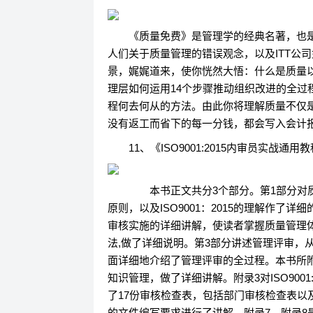
《质量免费》是管理学的经典名著，也
人们关于质量管理的错误观念，以及ITT公
景，娓娓道来，使你恍然大悟：什么是质量
理层如何运用14个步骤推动组织改进的全
程何去何从的方法。由此你将理解质量不仅
没有返工而省下的每一分钱，都会写入会计报
11、《ISO9001:2015内审员实战通用
本书正文共分3个部分。第1部分对质
原则，以及ISO9001：2015的理解作
审核实施的详细讲解，使读者掌握质量管理
法,做了详细说明。第3部分讲述管理评审，
面详细地介绍了管理评审的全过程。本书所附的光
知识管理，做了详细讲解。附录3对ISO900
了17份审核检查表，包括部门审核检查表以及用
的文件编写要求进行了讲解。附录7、附录