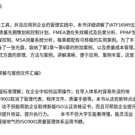
具》
大工具，并且应用到企业的管理实践中，本书详细讲解了IATF16949
质量先期策划和控制计划、FMEA潜在失效模式及后果分析、PPAP
程控制、MSA测量系统分析，每章都配有可移植的实用案例。为了丰
备了一张光盘，容纳了第1章～第6章的附加案例，以及质量成本管理
模式方面的原理、方法与案例。讲解清晰、便于应用、案例丰富，这是
体系详解与案例文件汇编》
15新版标准理解；在企业中如何运用操作；在导入体系时容易失误的地
9001取消了管理代表、程序文件、质量手册等。本书从这些新特点
这不但能帮助企业取得新版ISO认证资格证书，而且可帮助企业提
到提升效益、提升执行力。 本书不但大学生能看得懂，能灵活运
地气的ISO9001质量管理体系运用书籍。