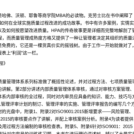
是哈佛、沃顿、耶鲁等商学院MBA的必读物。克劳士比在书中阐释了
司如何在全球实施质量过程改进的成功故事。书中有许多案例，实情
以及如何按愿望改进质量。HPA的传奇故事更是详细而完整地解剖了
过程，而质量管理成熟度方格又提供了一种让管理者决定其组织的质量
是免费的，它还是一棵货真价实的摇钱树。由于工作一开始就做对了
表上“利润”这一栏。
教程》
量管理体系系列标准做了概括性论述，并对过程方法、七项质量管
了详细的讲解。第2部分讲述内部质量管理体系审核，通过对审核方案管理
体系内部审核的全过程，同时对内审员应具备的知识、能力、技巧与
从管理评审计划的制订、管理评审的实施、管理评审报告的编写几个
盘中，附录1、附录2对ISO9001:2015新增要求——风险管理、
1:2015的审核要点作了讲解，并配上审核案例分析。附录4为读者提供
过程方法编制的审核检查表。附录5、附录6针对ISO9001：2015
8是针对内审员的训练练习题。本书在进行理论讲述时，辅以了大量实