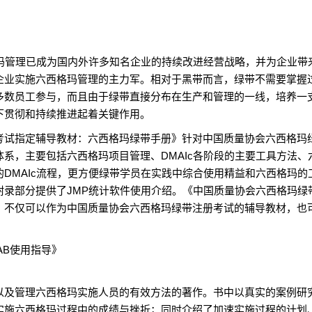
管理已成为国内外许多知名企业的持续改进经营战略，并为企业带
企业实施六西格玛管理的主力军。相对于黑带而言，绿带不需要掌握
多数员工参与，而且由于绿带直接分布在生产和管理的一线，培养一
下贯彻和持续推进起着关键作用。
试指定辅导教材：六西格玛绿带手册》针对中国质量协会六西格玛
系，主要包括六西格玛项目管理、DMAIc各阶段的主要工具方法、
DMAIc流程，更方便绿带学员在实践中综合使用精益和六西格玛的
，附录部分提供了JMP统计软件使用介绍。《中国质量协会六西格玛绿
》不仅可以作为中国质量协会六西格玛绿带注册考试的辅导教材，也
AB使用指导》
及管理六西格玛实施人员的有效方法的著作。书中以真实的案例研
实施六西格玛过程中的成绩与挫折；同时介绍了加速实施过程的计划