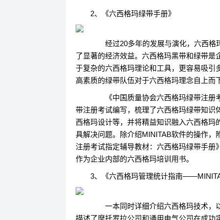
2、《六西格玛绿带手册》
经过20多年的发展与演化，六西格玛
了显著的经济效益。六西格玛黑带和绿带是
于复杂的六西格玛理论和工具，更容易吸引
高素质的绿带队伍对于六西格玛理念自上而
《中国质量协会六西格玛绿带注册考
带注册考试编写，梳理了六西格玛绿带知识体
西格玛设计等，并将精益知识融入六西格玛的
具解决问题。除介绍MINITAB软件的操作
注册考试指定辅导教材：六西格玛绿带手册
作为企业内部的六西格玛培训用书。
3、《六西格玛管理统计指南——MINIT
一本同时详细介绍六西格玛技术，以
描述了摩托罗拉公司和通用电气公司在成功